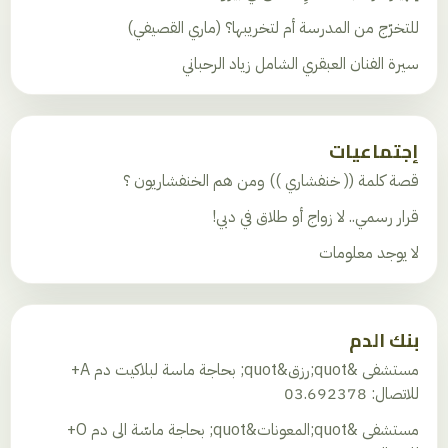
للتخرّج من المدرسة أم لتخريبها؟ (ماري القصيفي)
سيرة الفنان العبقري الشامل زياد الرحباني
إجتماعيات
قصة كلمة (( خنفشاري )) ومن هم الخنفشاريون ؟
قرار رسمي.. لا زواج أو طلاق في دبي!
لا يوجد معلومات
بنك الدم
مستشفى &quot;رزق&quot; بحاجة ماسة لبلاكيت دم A+
للاتصال: 03.692378
مستشفى &quot;المعونات&quot; بحاجة ماسّة الى دم O+