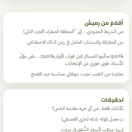
أقلام من رميش
من الشريط الحدودي… إلى “المنطقة الصفراء (الجزء الثاني)
بين المطرقة والسندان: العامل في زمن الذكاء الاصطناعي
&quot;حكّموا الضمائر قبل فوات الأوان&quot;… نصّ مؤثّر
للأستاذ طوني خوري عن الإنتخابات
معايدة من النقيب نجيب شوفاني بمناسبة عيد الفصح
تحقيقات
للأذكياء فقط.. من أي جهة مقدمة الباص؟
ت تعمل تبّوله بلديّه (ماري القصيفي)
إنهيار مرتقب لأسعارِ الشُّقق في بيروت