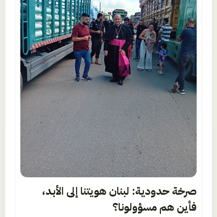
صرخة حدودية: لبنان هويتنا إلى الأبد،
فأين هم مسؤولونا؟