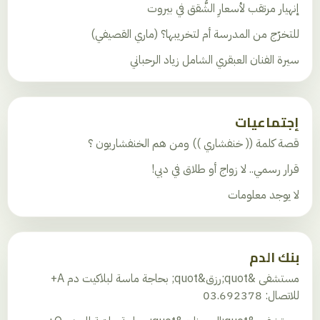
إنهيار مرتقب لأسعارِ الشُّقق في بيروت
للتخرّج من المدرسة أم لتخريبها؟ (ماري القصيفي)
سيرة الفنان العبقري الشامل زياد الرحباني
إجتماعيات
قصة كلمة (( خنفشاري )) ومن هم الخنفشاريون ؟
قرار رسمي.. لا زواج أو طلاق في دبي!
لا يوجد معلومات
بنك الدم
مستشفى &quot;رزق&quot; بحاجة ماسة لبلاكيت دم A+
للاتصال: 03.692378