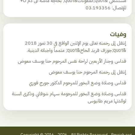
مستشفى &quot;المعونات&quot; بحاجة ماسّة الى دم O+
للإتصال: 03.193356
وفيات
إنتقل إلى رحمته تعالى يوم الإثنين الواقع في 30 تموز 2018
&quot;جوزف فريد الحاج&quot; متمماً واجباته الدينية.
قداس وجناز الأربعين لراحة نفس المرحوم حنا يوسف معوض
إنتقل إلى رحمته المرحوم حنا يوسف معوض
قداس وصلاة وضع البخور للمرحوم الدكتور جورج فوزي
قداس وصلاة وضع البخور للمرحومة سهام شوفاني وذكرى السنة
لوالدتها مريم طانيوس