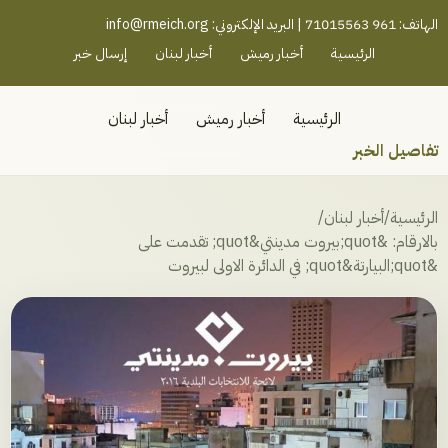
رميش جنوب - لبنان
الهاتف: 961 71015563 | البريد الإلكتروني:
info@rmeich.org
الرئيسية
أخبار رميش
أخبار لبنان
إرسال خبر
الرئيسية
أخبار رميش
أخبار لبنان
تفاصيل الخبر
الرئيسية
/
أخبار لبنان
/
بالارقام: &quot;بيروت مدينتي&quot; تقدمت على
&quot;البيارتة&quot; في الدائرة الاولى لبيروت