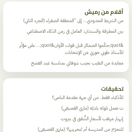
أقلام من رميش
من الشريط الحدودي… إلى “المنطقة الصفراء (الجزء الثاني)
بين المطرقة والسندان: العامل في زمن الذكاء الاصطناعي
&quot;حكّموا الضمائر قبل فوات الأوان&quot;… نصّ مؤثّر
للأستاذ طوني خوري عن الإنتخابات
معايدة من النقيب نجيب شوفاني بمناسبة عيد الفصح
تحقيقات
للأذكياء فقط.. من أي جهة مقدمة الباص؟
ت تعمل تبّوله بلديّه (ماري القصيفي)
إنهيار مرتقب لأسعارِ الشُّقق في بيروت
للتخرّج من المدرسة أم لتخريبها؟ (ماري القصيفي)