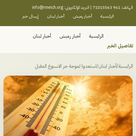
رميش جنوب - لبنان
الهاتف: 961 71015563 | البريد الإلكتروني:
info@rmeich.org
الرئيسية
أخبار رميش
أخبار لبنان
إرسال خبر
الرئيسية
أخبار رميش
أخبار لبنان
تفاصيل الخبر
الرئيسية
/
أخبار لبنان
/
استعدوا لموجة حر الاسبوع المقبل