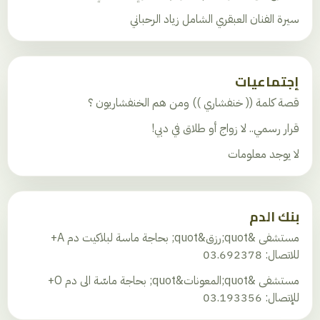
سيرة الفنان العبقري الشامل زياد الرحباني
إجتماعيات
قصة كلمة (( خنفشاري )) ومن هم الخنفشاريون ؟
قرار رسمي.. لا زواج أو طلاق في دبي!
لا يوجد معلومات
بنك الدم
مستشفى &quot;رزق&quot; بحاجة ماسة لبلاكيت دم A+
للاتصال: 03.692378
مستشفى &quot;المعونات&quot; بحاجة ماسّة الى دم O+
للإتصال: 03.193356