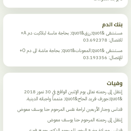
بنك الدم
مستشفى &quot;رزق&quot; بحاجة ماسة لبلاكيت دم A+
للاتصال: 03.692378
مستشفى &quot;المعونات&quot; بحاجة ماسّة الى دم O+
للإتصال: 03.193356
وفيات
إنتقل إلى رحمته تعالى يوم الإثنين الواقع في 30 تموز 2018
&quot;جوزف فريد الحاج&quot; متمماً واجباته الدينية.
قداس وجناز الأربعين لراحة نفس المرحوم حنا يوسف معوض
إنتقل إلى رحمته المرحوم حنا يوسف معوض
قداس وصلاة وضع البخور للمرحوم الدكتور جورج فوزي