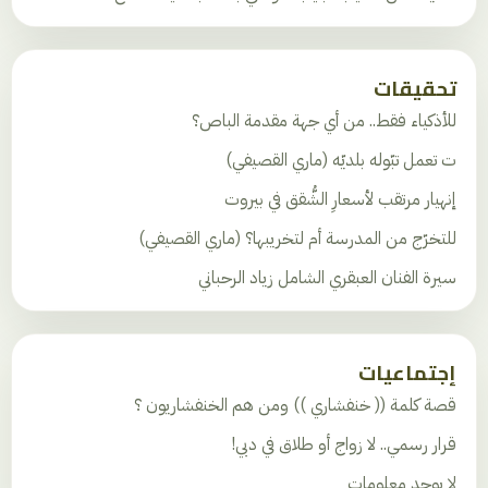
تحقيقات
للأذكياء فقط.. من أي جهة مقدمة الباص؟
ت تعمل تبّوله بلديّه (ماري القصيفي)
إنهيار مرتقب لأسعارِ الشُّقق في بيروت
للتخرّج من المدرسة أم لتخريبها؟ (ماري القصيفي)
سيرة الفنان العبقري الشامل زياد الرحباني
إجتماعيات
قصة كلمة (( خنفشاري )) ومن هم الخنفشاريون ؟
قرار رسمي.. لا زواج أو طلاق في دبي!
لا يوجد معلومات