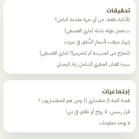
تحقيقات
للأذكياء فقط.. من أي جهة مقدمة الباص؟
ت تعمل تبّوله بلديّه (ماري القصيفي)
إنهيار مرتقب لأسعارِ الشُّقق في بيروت
للتخرّج من المدرسة أم لتخريبها؟ (ماري القصيفي)
سيرة الفنان العبقري الشامل زياد الرحباني
إجتماعيات
قصة كلمة (( خنفشاري )) ومن هم الخنفشاريون ؟
قرار رسمي.. لا زواج أو طلاق في دبي!
لا يوجد معلومات