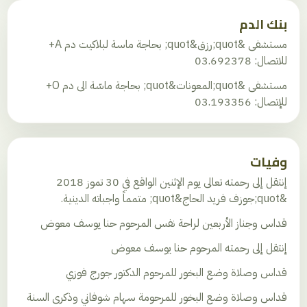
بنك الدم
مستشفى &quot;رزق&quot; بحاجة ماسة لبلاكيت دم A+
للاتصال: 03.692378
مستشفى &quot;المعونات&quot; بحاجة ماسّة الى دم O+
للإتصال: 03.193356
وفيات
إنتقل إلى رحمته تعالى يوم الإثنين الواقع في 30 تموز 2018
&quot;جوزف فريد الحاج&quot; متمماً واجباته الدينية.
قداس وجناز الأربعين لراحة نفس المرحوم حنا يوسف معوض
إنتقل إلى رحمته المرحوم حنا يوسف معوض
قداس وصلاة وضع البخور للمرحوم الدكتور جورج فوزي
قداس وصلاة وضع البخور للمرحومة سهام شوفاني وذكرى السنة