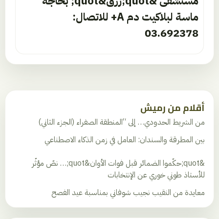
مستشفى &quot;رزق&quot; بحاجة
ماسة لبلاكيت دم A+ للاتصال:
03.692378
أقلام من رميش
من الشريط الحدودي… إلى “المنطقة الصفراء (الجزء الثاني)
بين المطرقة والسندان: العامل في زمن الذكاء الاصطناعي
&quot;حكّموا الضمائر قبل فوات الأوان&quot;… نصّ مؤثّر
للأستاذ طوني خوري عن الإنتخابات
معايدة من النقيب نجيب شوفاني بمناسبة عيد الفصح