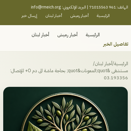
رميش جنوب - لبنان
الهاتف: 961 71015563 | البريد الإلكتروني:
info@rmeich.org
الرئيسية
أخبار رميش
أخبار لبنان
إرسال خبر
الرئيسية
أخبار رميش
أخبار لبنان
تفاصيل الخبر
الرئيسية
/
أخبار لبنان
/
مستشفى &quot;المعونات&quot; بحاجة ماسّة الى دم O+ للإتصال:
03.193356