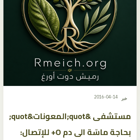
2016-04-14
خبر
مستشفى &quot;المعونات&quot;
بحاجة ماسّة الى دم O+ للإتصال: