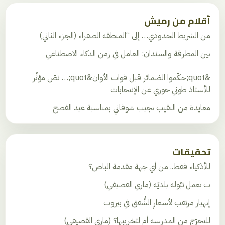
أقلام من رميش
من الشريط الحدودي… إلى “المنطقة الصفراء (الجزء الثاني)
بين المطرقة والسندان: العامل في زمن الذكاء الاصطناعي
&quot;حكّموا الضمائر قبل فوات الأوان&quot;… نصّ مؤثّر
للأستاذ طوني خوري عن الإنتخابات
معايدة من النقيب نجيب شوفاني بمناسبة عيد الفصح
تحقيقات
للأذكياء فقط.. من أي جهة مقدمة الباص؟
ت تعمل تبّوله بلديّه (ماري القصيفي)
إنهيار مرتقب لأسعارِ الشُّقق في بيروت
للتخرّج من المدرسة أم لتخريبها؟ (ماري القصيفي)