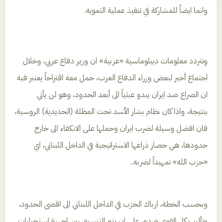
وانما ايضاً للمشاركة في تنفيذ عملية التمويه.
وتتردد معلومات ديبلوماسية «عربية» ان وزير دفاع عربي، وخلال
اجتماع أخير لبعض وزراء الدفاع العرب، حمل معه اقتراحاً يعتبر فيه
ان الصراع ضد ايران يبدو عبثياً الى أبعد الحدود، وهو لن يأتي
بنتيجة، واذا كان نظام بشار الأسد تحت المظلة (الحديدية) الروسية،
فان افضل وسيلة لضرب ايران وحملها على الانكفاء الى خارج
حدودها، هي حصار ذراعها الاستراتيجية في الداخل اللبناني، اي
«حزب الله» تمهيداً لضربه..
وبحسب الخطة، ارباك الحزب في الداخل اللبناني الى اقصى الحدود،
وتأليب كل القوى ضده، على ان يتم التنسيق بين اجهزة استخبارات