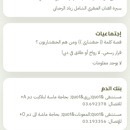
سيرة الفنان العبقري الشامل زياد الرحباني
إجتماعيات
قصة كلمة (( خنفشاري )) ومن هم الخنفشاريون ؟
قرار رسمي.. لا زواج أو طلاق في دبي!
لا يوجد معلومات
بنك الدم
مستشفى &quot;رزق&quot; بحاجة ماسة لبلاكيت دم A+
للاتصال: 03.692378
مستشفى &quot;المعونات&quot; بحاجة ماسّة الى دم O+
للإتصال: 03.193356