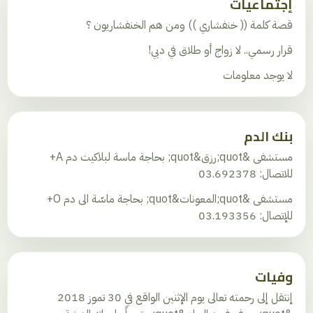
إجتماعيات
قصة كلمة (( خنفشاري )) ومن هم الخنفشاريون ؟
قرار رسمي.. لا زواج أو طلاق في دبي!
لا يوجد معلومات
بنك الدم
مستشفى &quot;رزق&quot; بحاجة ماسة لبلاكيت دم A+
للاتصال: 03.692378
مستشفى &quot;المعونات&quot; بحاجة ماسّة الى دم O+
للإتصال: 03.193356
وفيات
إنتقل إلى رحمته تعالى يوم الإثنين الواقع في 30 تموز 2018