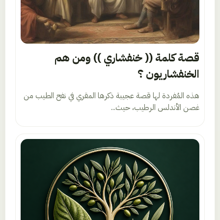
قصة كلمة (( خنفشاري )) ومن هم
الخنفشاريون ؟
هذه المُفردة لها قصة عجيبة ذكرها المقري في نفح الطيب من
غصن الأندلس الرطيب، حيث...