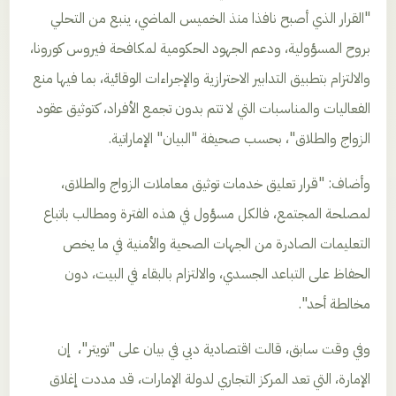
"القرار الذي أصبح نافذا منذ الخميس الماضي، ينبع من التحلي
بروح المسؤولية، ودعم الجهود الحكومية لمكافحة فيروس كورونا،
والالتزام بتطبيق التدابير الاحترازية والإجراءات الوقائية، بما فيها منع
الفعاليات والمناسبات التي لا تتم بدون تجمع الأفراد، كتوثيق عقود
الزواج والطلاق"، بحسب صحيفة "البيان" الإماراتية.
وأضاف: "قرار تعليق خدمات توثيق معاملات الزواج والطلاق،
لمصلحة المجتمع، فالكل مسؤول في هذه الفترة ومطالب باتباع
التعليمات الصادرة من الجهات الصحية والأمنية في ما يخص
الحفاظ على التباعد الجسدي، والالتزام بالبقاء في البيت، دون
مخالطة أحد".
وفي وقت سابق، قالت اقتصادية دبي في بيان على "تويتر"، إن
الإمارة، التي تعد المركز التجاري لدولة الإمارات، قد مددت إغلاق