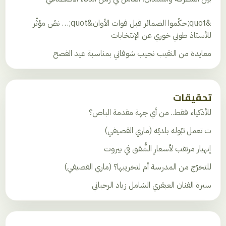
&quot;حكّموا الضمائر قبل فوات الأوان&quot;… نصّ مؤثّر
للأستاذ طوني خوري عن الإنتخابات
معايدة من النقيب نجيب شوفاني بمناسبة عيد الفصح
تحقيقات
للأذكياء فقط.. من أي جهة مقدمة الباص؟
ت تعمل تبّوله بلديّه (ماري القصيفي)
إنهيار مرتقب لأسعارِ الشُّقق في بيروت
للتخرّج من المدرسة أم لتخريبها؟ (ماري القصيفي)
سيرة الفنان العبقري الشامل زياد الرحباني